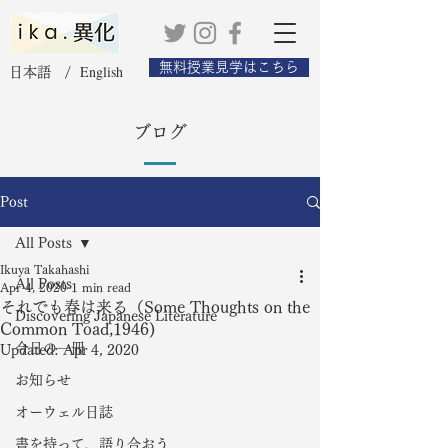
無料授業見学はこちら
English
日本語 /
ブログ
Post
All Posts
Ikuya Takahashi
All Posts
Apr 4, 2020
1 min read
それでも春は来る（Some Thoughts on the
Discovering Japanese Literature
Common Toad,1946)
今日の一冊
Updated:
Apr 4, 2020
お知らせ
オーウェル日誌
書を持って、語り合おう