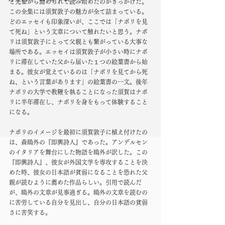
と先輩から薦められて読み始めたのがきっかけだ。
この全集には須賀敦子の魅力が全て詰まっている。
どのエッセイも印象深いが、ここでは「ナポリを見
て死ね」という文章について触れたいと思う。ナポ
リは須賀敦子にとって父親とも繋がっている大事な
場所である。エッセイは須賀敦子が小さい時にナポ
リに滞在していた父から届いた１つの絵葉書から始
まる。彼女が覚えているのは「ナポリを見てから死
ね、という言葉があります」の絵葉書の一文。後年
ナポリの大学で教鞭を執ることになった須賀はナポ
リに半年滞在し、ナポリを身をもって体験すること
になる。
ナポリのイメージを最初に須賀敦子に植え付けたの
は、森鴎外の『即興詩人』であった。アンデルセン
のイタリアを舞台にした物語を鴎外が訳した。この
『即興詩人』、彼女が外国文学を専攻することを決
めた時、彼女の日本語が貧弱になることを恐れた父
親が読むように薦めた作品らしい。引用で読んだ
が、鴎外の文章が見事過ぎる。鴎外の文章を読むの
に苦労している自分を見出し、自分の日本語の貧弱
さに苦笑する。