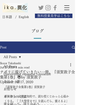
無料授業見学はこちら
English
日本語 /
ブログ
Post
All Posts
Ikuya Takahashi
All Posts
Jul 2, 2020
3 min read
ナポリに提げていきたい一冊。『須賀敦子全
Discovering Japanese Literature
集第1巻』📚by 須賀敦子
今日の一冊
Updated:
Jul 17, 2020
『須賀敦子全集第1巻』須賀敦子
お知らせ
オーウェル日誌
須賀敦子の文章は知的で、読む度にじわっと心温か
くなる。「『大聖堂まで』を読んだら、震えるよ」
書を持って、語り合おう