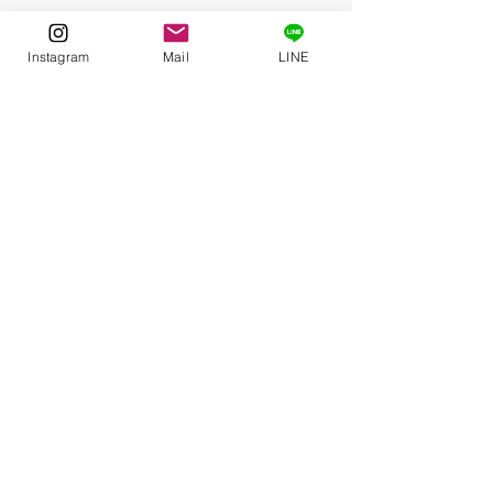
Instagram
Mail
LINE
今日の一冊
See All
Related Posts