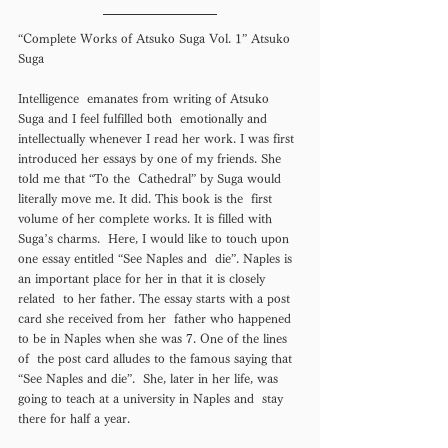
“Complete Works of Atsuko Suga Vol. 1” Atsuko 
Suga 
Intelligence  emanates from writing of Atsuko 
Suga and I feel fulfilled both  emotionally and 
intellectually whenever I read her work. I was first  
introduced her essays by one of my friends. She 
told me that “To the  Cathedral” by Suga would 
literally move me. It did. This book is the  first 
volume of her complete works. It is filled with 
Suga’s charms.  Here, I would like to touch upon 
one essay entitled “See Naples and  die”. Naples is 
an important place for her in that it is closely 
related  to her father. The essay starts with a post 
card she received from her  father who happened 
to be in Naples when she was 7. One of the lines 
of  the post card alludes to the famous saying that 
“See Naples and die”.  She, later in her life, was 
going to teach at a university in Naples and  stay 
there for half a year. 