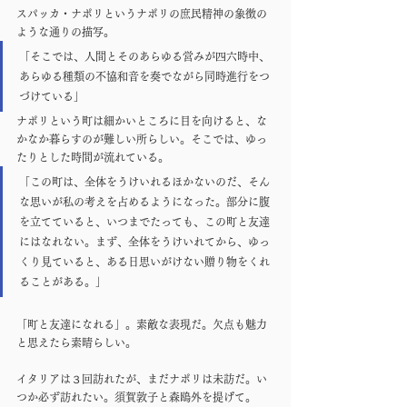
スパッカ・ナポリというナポリの庶民精神の象徴の
ような通りの描写。
「そこでは、人間とそのあらゆる営みが四六時中、
あらゆる種類の不協和音を奏でながら同時進行をつ
づけている」
ナポリという町は細かいところに目を向けると、な
かなか暮らすのが難しい所らしい。そこでは、ゆっ
たりとした時間が流れている。
「この町は、全体をうけいれるほかないのだ、そん
な思いが私の考えを占めるようになった。部分に腹
を立てていると、いつまでたっても、この町と友達
にはなれない。まず、全体をうけいれてから、ゆっ
くり見ていると、ある日思いがけない贈り物をくれ
ることがある。」
「町と友達になれる」。素敵な表現だ。欠点も魅力
と思えたら素晴らしい。
イタリアは３回訪れたが、まだナポリは未訪だ。い
つか必ず訪れたい。須賀敦子と森鴎外を提げて。