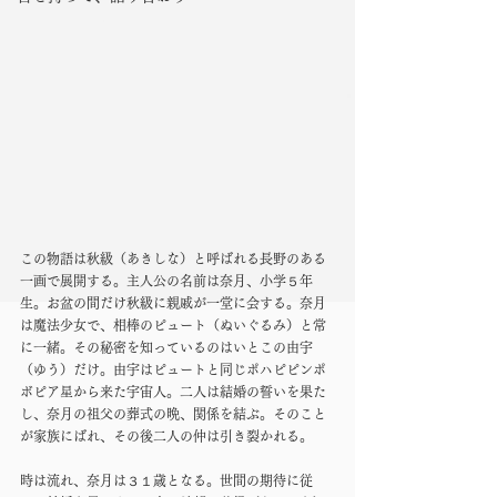
この物語は秋級（あきしな）と呼ばれる長野のある
一画で展開する。主人公の名前は奈月、小学５年
生。お盆の間だけ秋級に親戚が一堂に会する。奈月
は魔法少女で、相棒のピュート（ぬいぐるみ）と常
に一緒。その秘密を知っているのはいとこの由宇
（ゆう）だけ。由宇はピュートと同じポハピピンポ
ボピア星から来た宇宙人。二人は結婚の誓いを果た
し、奈月の祖父の葬式の晩、関係を結ぶ。そのこと
が家族にばれ、その後二人の仲は引き裂かれる。
時は流れ、奈月は３１歳となる。世間の期待に従