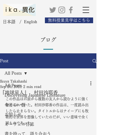
無料授業見学はこちら
English
日本語 /
ブログ
Post
All Posts
Ikuya Takahashi
All Posts
Sep 26, 2021
2 min read
『地球星人』 村田沙耶香
Discovering Japanese Literature
この作品は以前から複数の友人から読むように強く
今日の一冊
勧められていた。村田沙耶香の作品は、一度読み出
したら止まらない。タイトルからはナイーブにも牧
お知らせ
歌的な世界を想像していたのだが、いい意味で全く
別ものであった。
オーウェル日誌
書を持って、語り合おう