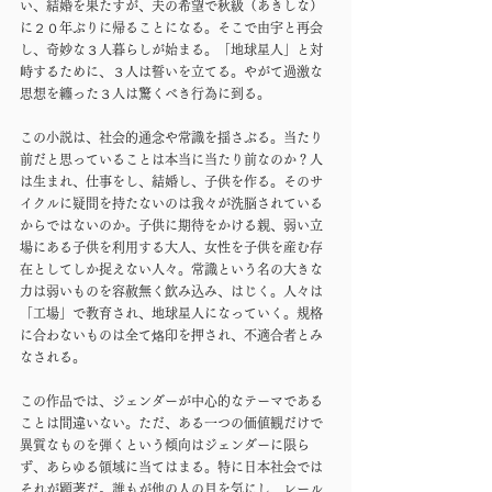
い、結婚を果たすが、夫の希望で秋級（あきしな）
に２０年ぶりに帰ることになる。そこで由宇と再会
し、奇妙な３人暮らしが始まる。「地球星人」と対
峙するために、３人は誓いを立てる。やがて過激な
思想を纏った３人は驚くべき行為に到る。
この小説は、社会的通念や常識を揺さぶる。当たり
前だと思っていることは本当に当たり前なのか？人
は生まれ、仕事をし、結婚し、子供を作る。そのサ
イクルに疑問を持たないのは我々が洗脳されている
からではないのか。子供に期待をかける親、弱い立
場にある子供を利用する大人、女性を子供を産む存
在としてしか捉えない人々。常識という名の大きな
力は弱いものを容赦無く飲み込み、はじく。人々は
「工場」で教育され、地球星人になっていく。規格
に合わないものは全て烙印を押され、不適合者とみ
なされる。
この作品では、ジェンダーが中心的なテーマである
ことは間違いない。ただ、ある一つの価値観だけで
異質なものを弾くという傾向はジェンダーに限ら
ず、あらゆる領域に当てはまる。特に日本社会では
それが顕著だ。誰もが他の人の目を気にし、レール