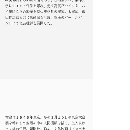
口安吾たらしめた作品である。新潟生まれ、東洋大
学にてインド哲学を専攻、走り高跳びでインターハ
イ優勝などの経歴を持つ規格外の作家。太宰治、織
田作之助と共に無頼派を形成、銀座のバー「ルパ
ン」にて文芸批評を展開した。
舞台は１９４５年東京。あの３月１０日の東京大空
襲を軸にして空爆の中の人間模様を描く。主人公は
２７歳の伊沢。新聞社に勤め、文化映画（プロパガ