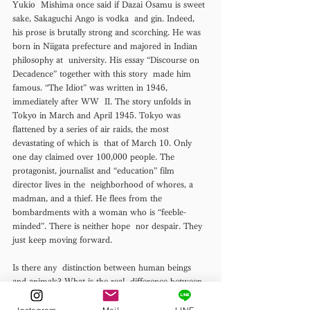
Yukio  Mishima once said if Dazai Osamu is sweet 
sake, Sakaguchi Ango is vodka  and gin. Indeed, 
his prose is brutally strong and scorching. He was  
born in Niigata prefecture and majored in Indian 
philosophy at  university. His essay “Discourse on 
Decadence” together with this story  made him 
famous. “The Idiot” was written in 1946, 
immediately after WW  II. The story unfolds in 
Tokyo in March and April 1945. Tokyo was  
flattened by a series of air raids, the most 
devastating of which is  that of March 10. Only 
one day claimed over 100,000 people. The  
protagonist, journalist and “education” film 
director lives in the  neighborhood of whores, a 
madman, and a thief. He flees from the  
bombardments with a woman who is “feeble-
minded”. There is neither hope  nor despair. They 
just keep moving forward. 
Is there any  distinction between human beings 
and animals? What is the real  difference between 
the mad man and normal people? What 
differentiates  “artists” from the others? This story 