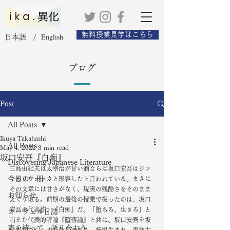
無料授業見学はこちら
English
日本語 /
ブログ
Post
All Posts
Ikuya Takahashi
All Posts
May 4, 2022
3 min read
坂口安吾『白痴』
Discovering Japanese Literature
三島由紀夫は太宰治が甘い酒ならば坂口安吾はジン
今日の一冊
でありウォッカと形容したと言われている。まさに
その文章には甘さがなく、現実の残酷さをそのまま
お知らせ
えぐり取る。前期の最後の授業で扱ったのは、坂口
安吾の代表作、『白痴』だ。「堕ちろ、生きろ」と
オーウェル日誌
唱えた代表的評論『堕落論』と共に、坂口安吾を坂
書を持って、語り合おう