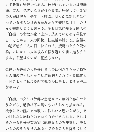
ンダ映画）監督でもある。彼が住んでいるのは売春
婦、盗人、気違いなどが住む界隈。居候している家
の大家は彼を「先生」と呼ぶ。明らかに別世界に住
んでいる主人公はある高みから客観的に「下」の世
界を観察しようと試みる。ある日家に帰ると隣人の
「白痴」の女性が家に上がり込んでいるのを発見す
る。そこから二人の同棲、性生活が始まる。空襲の
中逃げ惑う二人の目に映るのは、焼鳥のような死体
群。とにかく二人は後ろを振り返らず前に進もうと
する。希望はないが、絶望もない。
気違いと普通の人を分けるものは何だろうか？動物
と人間の違いは何か？反道徳的とされている職業と
一見まともに見える新聞社での仕事と、どちらが上
なのか？
「白痴」の女性は故郷を想起させる無垢な存在であ
りながら、動物以下の醜いものとしても描かれる。
戦争にその醜さを抹殺して欲しいと思いながら、そ
の同じ女に感動と前を向く力を与えられる。それは
あたかも自分が芸術家（醜悪なものを唾棄し、美し
いもののみを受け入れる）であることを恃みにして