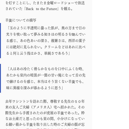
を灯すことにし、たまたま金曜ロードショーで放送
されていた「Back  to the Future」を観る。
羊羹についての描写
「玉のように半透明に曇った肌が、奥の方まで日の
光りを吸い取って夢みる如きほの明るさを啣んでい
る感じ、あの色あいの深さ、複雑さは、西洋の菓子
には絶対に見られない。クリームなどはあれに比べ
ると何と云う浅はかさ、単純さであろう」
「人はあの冷たく滑らかなものを口中にふくむ時、
あたかも室内の暗黒が一箇の甘い塊になって舌の先
で融けるのを感じ、本当はそう旨くない羊羹でも、
味に異様な深みが添わるように思う」
去年ワシントンを訪れた際、尊敬する先生の５０年
来の友人ご夫婦（アメリカ人）宅へ招かれた。その
際先生から手渡されたのが虎屋の羊羹であった。粋
なお土産だと思ったのも束の間、小分けになってい
る細い箱から羊羹を取り出した時のご夫婦の顔が忘