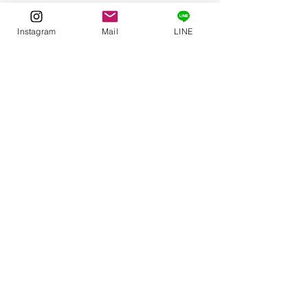
Instagram
Mail
LINE
今日の一冊
See All
Related Posts