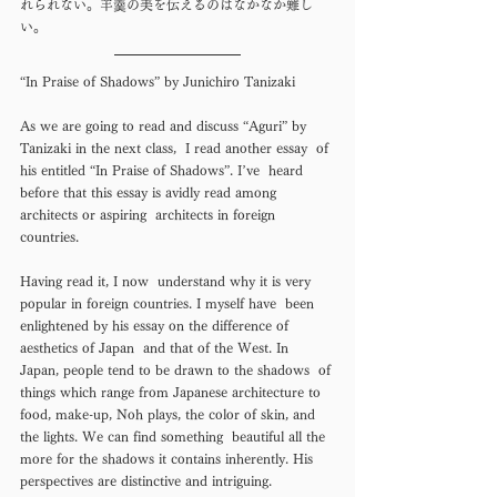
れられない。羊羹の美を伝えるのはなかなか難し
い。
“In Praise of Shadows” by Junichiro Tanizaki
As we are going to read and discuss “Aguri” by 
Tanizaki in the next class,  I read another essay  of 
his entitled “In Praise of Shadows”. I’ve  heard 
before that this essay is avidly read among 
architects or aspiring  architects in foreign 
countries.
Having read it, I now  understand why it is very 
popular in foreign countries. I myself have  been 
enlightened by his essay on the difference of 
aesthetics of Japan  and that of the West. In 
Japan, people tend to be drawn to the shadows  of 
things which range from Japanese architecture to 
food, make-up, Noh plays, the color of skin, and 
the lights. We can find something  beautiful all the 
more for the shadows it contains inherently. His  
perspectives are distinctive and intriguing.