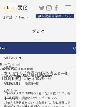
無料授業見学はこちら
English
日本語 /
ブログ
Post
All Posts
Ikuya Takahashi
All Posts
Jun 28, 2020
3 min read
日本と西洋の美意識の相違を考える一冊。
Discovering Japanese Literature
『陰翳礼賛』📖by 谷崎潤一郎
今日の一冊
『陰翳礼賛』　谷崎潤一郎
お知らせ
次回のクラスでは谷崎の『青い花』を扱うので、有
名な随筆集、『陰翳礼賛』を手に取った。
オーウェル日誌
以前日本語講師をしている先輩から、特に海外の建
書を持って、語り合おう