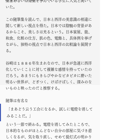
築家あるいは建築を学んでいる学生に人気と聞いて
いた。
この随筆集を読んで、日本と西洋の美意識の相違に
関して新しい視点を得た。日本では陰翳の背景があ
るからこそ、美しさは光るという。日本家屋、能、
和食、化粧の仕方、肌の色、電飾と、具体例を挙げ
ながら、独特の視点で日本と西洋の比較論を展開す
る。
谷崎は１８８６年生まれなので、日本が急速に西洋
化していくことに対して複雑な感情を持っていたの
だろう。あまりにもきらびやかなピカピカに磨いた
明るい世界が、どぎつく、けばけばしく、深みのな
いものと映ったのだと推察する。
随筆は有名な
「まあどう云う工合になるか、試しに電燈を消して
みることだ。」
という一節で終わる。電燈を消してみたところで、
日本的なものがほとんどない自分の部屋に気づき悲
しくなるが、気を取り直し、せめて提灯式の明かり