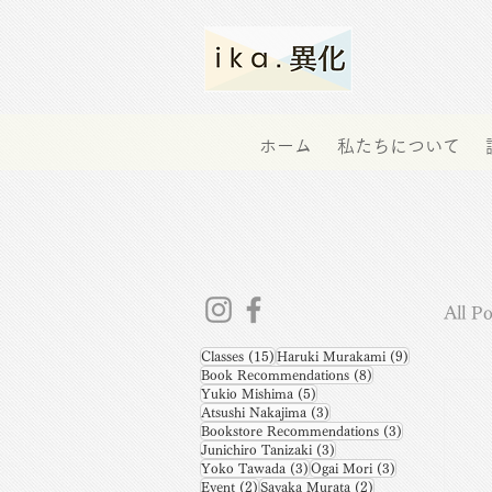
ホーム
私たちについて
All Po
15 posts
9 posts
Classes
(15)
Haruki Murakami
(9)
8 posts
Book Recommendations
(8)
5 posts
Yukio Mishima
(5)
3 posts
Atsushi Nakajima
(3)
3 posts
Bookstore Recommendations
(3)
3 posts
Junichiro Tanizaki
(3)
3 posts
3 posts
Yoko Tawada
(3)
Ogai Mori
(3)
2 posts
2 posts
Event
(2)
Sayaka Murata
(2)