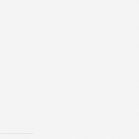
スは芸術家が少ない？解題
a couple of generalizations about