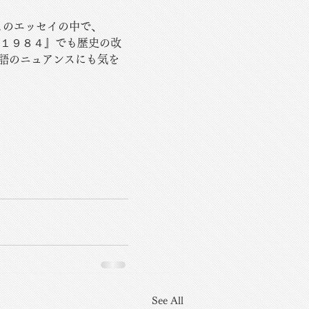
このエッセイの中で、
表作、『１９８４』でも歴史の改
単語のニュアンスにも気を
See All