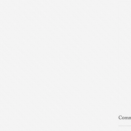
片
Comm
or