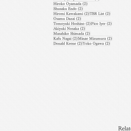
2 posts
Hiroko Oyamada
(2)
2 posts
Shusaku Endo
(2)
2 posts
2 posts
Hiromi Kawakami
(2)
TBR List
(2)
2 posts
Osamu Dazai
(2)
2 posts
2 posts
Tomoyuki Hoshino
(2)
Pico Iyer
(2)
2 posts
Akiyuki Nosaka
(2)
2 posts
Masahiko Shimada
(2)
2 posts
2 posts
Kafu Nagai
(2)
Minae Mizumura
(2)
2 posts
2 posts
Donald Keene
(2)
Yoko Ogawa
(2)
Relat