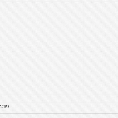
目の平和主義（My Country Right
イギリ
ents
 Left)
Here are 