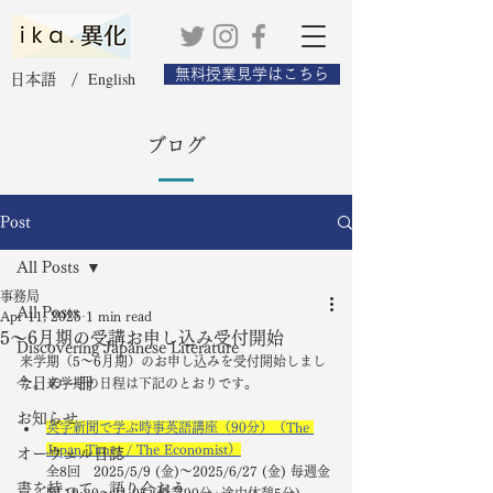
無料授業見学はこちら
English
日本語 /
ブログ
Post
All Posts
事務局
All Posts
Apr 11, 2025
1 min read
5〜6月期の受講お申し込み受付開始
Discovering Japanese Literature
来学期（5〜6月期）のお申し込みを受付開始しまし
今日の一冊
た。来学期の日程は下記のとおりです。
お知らせ
英字新聞で学ぶ時事英語講座（90分）（The 
Japan Times / The Economist）
オーウェル日誌
全8回　2025/5/9 (金)〜2025/6/27 (金) 毎週金
書を持って、語り合おう