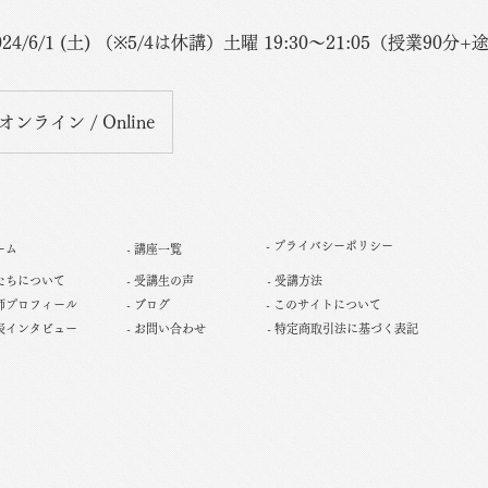
 〜2024/6/1 (土) （※5/4は休講）土曜 19:30〜21:05（授業90
オンライン / Online
- プライバシーポリシー
ーム
- 講座一覧
私たちについて
- 受講生の声
- 受講方法
講師プロフィール
- ブログ
- このサイトについて
代表インタビュー
- お問い合わせ
- 特定商取引法に基づく表記