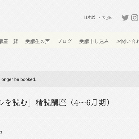
English
日本語 /
講座一覧
受講生の声
ブログ
受講申し込み
お問い合
 longer be booked.
ルを読む」精読講座（4〜6月期）
n