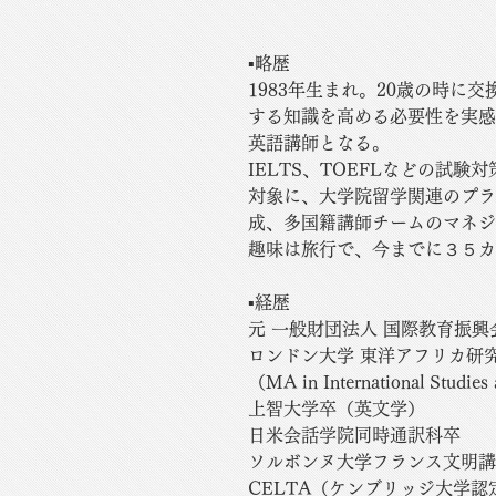
▪️略歴
1983年生まれ。20歳の時
する知識を高める必要性を実
英語講師となる。
IELTS、TOEFLなどの
対象に、大学院留学関連のプラ
成、多国籍講師チームのマネジ
趣味は旅行で、今までに３５カ
▪️経歴
元 一般財団法人 国際教育振興
ロンドン大学 東洋アフリカ研
（MA in International Studie
上智大学卒（英文学）
日米会話学院同時通訳科卒
ソルボンヌ大学フランス文明講
CELTA（ケンブリッジ大学