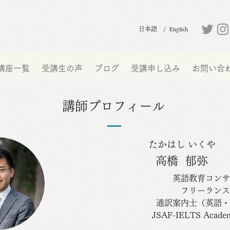
English
日本語 /
講座一覧
受講生の声
ブログ
受講申し込み
お問い合
講師プロフィール
たかはし いくや
高橋 郁弥
英語教育コンサ
フリーランス
通訳案内士（英語・
JSAF-IELTS Academ