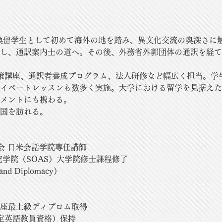
に交換留学生として初めて海外の地を踏み、異文化交流の奥深さ
感し、通訳案内士の道へ。その後、外務省外郭団体の通訳を経て
試験対策講座、通訳者養成プログラム、法人研修など幅広く担当。
イベートレッスンも数多く実施。大学における留学を見据えた
メントにも携わる。
国を訪れる。
会 日米会話学院専任講師
究学院（SOAS）大学院修士課程修了
s and Diplomacy）
座最上級ディプロム取得
認定英語教員資格）保持