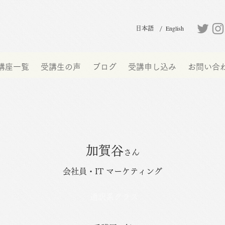
English
日本語 /
講座一覧
受講生の声
ブログ
受講申し込み
お問い合
加賀谷
さん
会社員・IT マーケティング
通訳系クラス