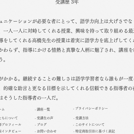
受講歴 3年
ュニケーションが必要な者にとって、語学力向上は大げさでな
、一人一人に対峙してくれる授業、興味を持って取り組める最
導をしてくれる高橋先生の授業は着実に語学力を底上げしてく
かわらず、指導にかける情熱と真摯な人柄に魅了され、講座を
う。
がかかる。継続することの難しさは語学学習者なら誰もが一度
、的確な助言と更なる目標を示してくれる信頼できる指導者の
はそうした指導者の一人だ。
- プライバシーポリシー
ーム
- 講座一覧
私たちについて
- 受講生の声
- 受講方法
講師プロフィール
- ブログ
- このサイトについて
代表インタビュー
- お問い合わせ
- 特定商取引法に基づく表記