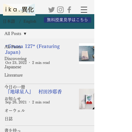
無料授業見学はこちら
English
日本語 /
ブログ
All Posts
“Granta 127” (Featuring
All Posts
Japan)
Discovering
Oct 23, 2022
2 min read
Japanese
Literature
今日の一冊
『地球星人』 村田沙耶香
お知らせ
Sep 26, 2021
2 min read
オーウェル
日誌
書を持っ