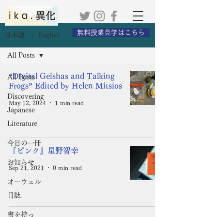
無料授業見学はこちら
English
日本語 /
ブログ
All Posts
“Digital Geishas and Talking
All Posts
Frogs” Edited by Helen Mitsios
Discovering
May 12, 2024
1 min read
Japanese
Literature
今日の一冊
『ピンク』星野智幸
お知らせ
Sep 21, 2021
0 min read
オーウェル
日誌
書を持っ