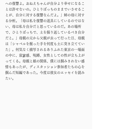
への復讐よ。おねえちゃんが自分より幸せになるこ
とは許せないの。ひとりぼっちのままでいさせるこ
とが、自分に対する復讐なんだよ。」姉の母に対す
る分析。「母は私を復讐の道具にしているのではな
い、母は私を自分だと思っているのだ。あの場所
で、ひとりぼっちで、土を掘り返しているべき自分
だと。」母親の元から父親が去って行った日、母親
は「シャベルを握った手を何度も土に突き立ててい
た」。何気なく描写されるありふれた東京の一場面
の中に、寂寥感、呪縛、女性としての性が立ち上が
ってくる。母親と娘の関係、僕には掴みきれない感
情もあったが、ディスカッション参加者たちの心を
掴んだ短編であった。今度は彼女のエッセイを読み
たい。