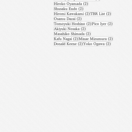
2 posts
Hiroko Oyamada
(2)
2 posts
Shusaku Endo
(2)
2 posts
2 posts
Hiromi Kawakami
(2)
TBR List
(2)
2 posts
Osamu Dazai
(2)
2 posts
2 posts
Tomoyuki Hoshino
(2)
Pico Iyer
(2)
2 posts
Akiyuki Nosaka
(2)
2 posts
Masahiko Shimada
(2)
2 posts
2 posts
Kafu Nagai
(2)
Minae Mizumura
(2)
2 posts
2 posts
Donald Keene
(2)
Yoko Ogawa
(2)