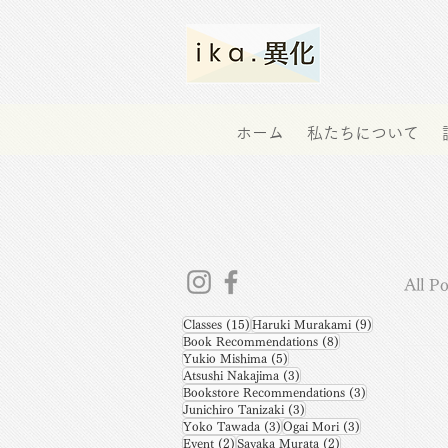
ホーム
私たちについて
All Po
15 posts
9 posts
Classes
(15)
Haruki Murakami
(9)
8 posts
Book Recommendations
(8)
5 posts
Yukio Mishima
(5)
3 posts
Atsushi Nakajima
(3)
3 posts
Bookstore Recommendations
(3)
3 posts
Junichiro Tanizaki
(3)
3 posts
3 posts
Yoko Tawada
(3)
Ogai Mori
(3)
2 posts
2 posts
Event
(2)
Sayaka Murata
(2)