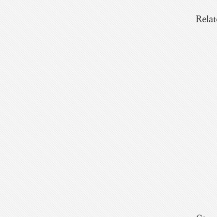
Relat
片