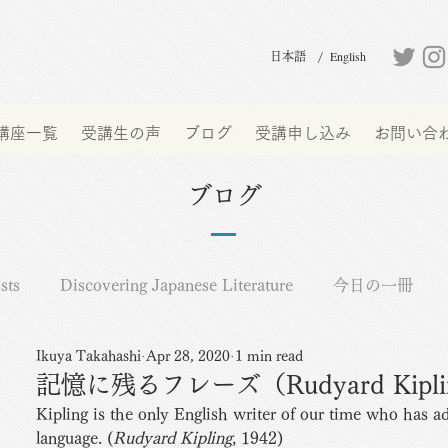
English
日本語 /
講座一覧
受講生の声
ブログ
受講申し込み
お問い合
ブログ
sts
Discovering Japanese Literature
今日の一冊
Ikuya Takahashi
Apr 28, 2020
1 min read
お知らせ
オーウェル日誌
書を持って、語り合おう
記憶に残るフレーズ（Rudyard Kipli
Kipling is the only English writer of our time who has a
language. (
Rudyard Kipling
, 1942)